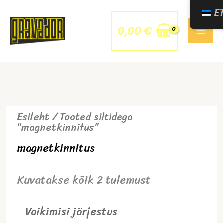
Skip
E
to
content
0,00
€
Esileht
/ Tooted siltidega
“magnetkinnitus”
magnetkinnitus
Kuvatakse kõik 2 tulemust