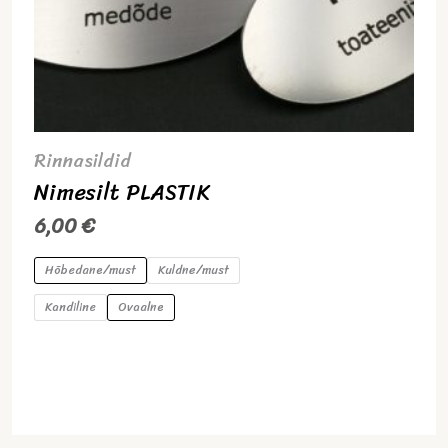
Rinnasildid
Nimesilt PLASTIK
6,00
€
Hõbedane/must
Kuldne/must
Kandiline
Ovaalne