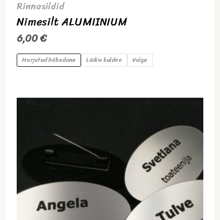
Rinnasildid
Nimesilt ALUMIINIUM
6,00
€
Harjatud hõbedane
Läikiv kuldne
Valge