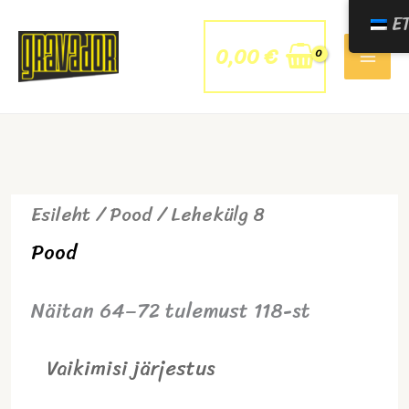
Skip
E
to
content
0,00
€
Esileht
/
Pood
/ Lehekülg 8
Pood
Näitan 64–72 tulemust 118-st