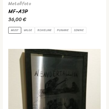
Metallfoto
MF-A3P
36,00
€
MUST
VALGE
ROHELINE
PUNANE
SININE