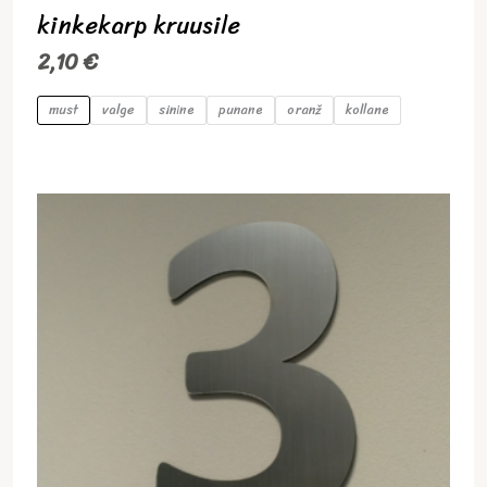
kinkekarp kruusile
2,10
€
must
valge
sinine
punane
oranž
kollane