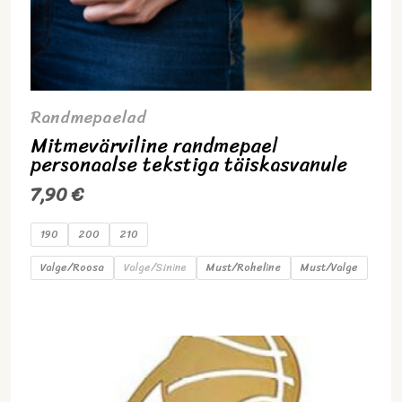
Randmepaelad
Mitmevärviline randmepael
personaalse tekstiga täiskasvanule
7,90
€
190
200
210
Valge/Roosa
Valge/Sinine
Must/Roheline
Must/Valge