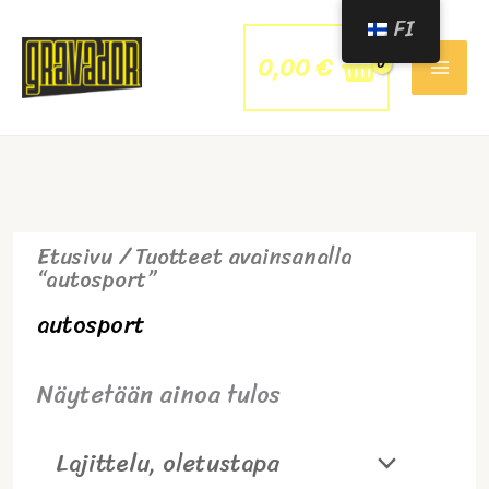
Siirry
FI
sisältöön
0,00
€
Etusivu
/ Tuotteet avainsanalla
“autosport”
autosport
Näytetään ainoa tulos