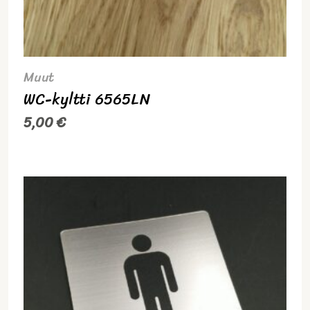
Muut
WC-kyltti 6565LN
5,00
€