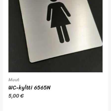
Muut
WC-kyltti 6565N
5,00
€