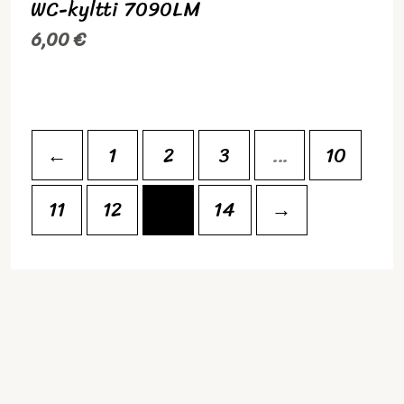
WC-kyltti 7090LM
6,00
€
←
1
2
3
…
10
11
12
13
14
→