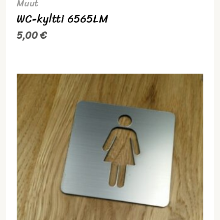
Muut
WC-kyltti 6565LM
5,00
€